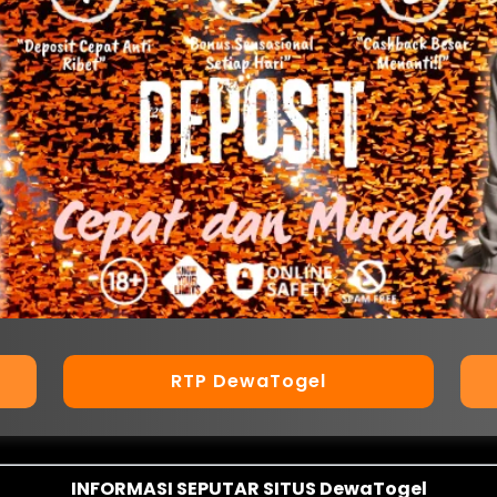
RTP DewaTogel
INFORMASI SEPUTAR SITUS DewaTogel