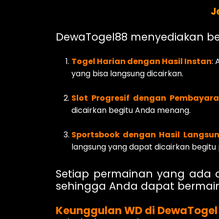
J
DewaTogel88 menyediakan berb
Togel Harian dengan Hasil Instan
:
yang bisa langsung dicairkan.
Slot Progresif dengan Pembayar
dicairkan begitu Anda menang.
Sportsbook dengan Hasil Langsu
langsung yang dapat dicairkan begitu 
Setiap permainan yang ada 
sehingga Anda dapat bermain
Keunggulan WD di DewaTogel