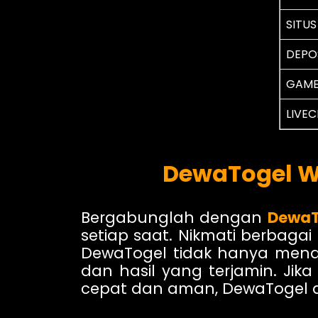
SITUS
DEPO
GAME
LIVE
DewaTogel W
Bergabunglah dengan
DewaT
setiap saat. Nikmati berbag
DewaTogel tidak hanya mena
dan hasil yang terjamin. Ji
cepat dan aman, DewaTogel ad