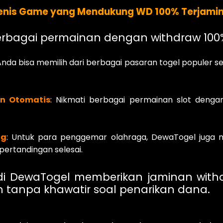
enis Game yang Mendukung WD 100% Terjami
agai permainan dengan withdraw 100% t
 Anda bisa memilih dari berbagai pasaran togel populer se
an Otomatis
: Nikmati berbagai permainan slot denga
ng
: Untuk para penggemar olahraga, DewaTogel juga 
pertandingan selesai.
di DewaTogel memberikan jaminan wit
 tanpa khawatir soal penarikan dana.