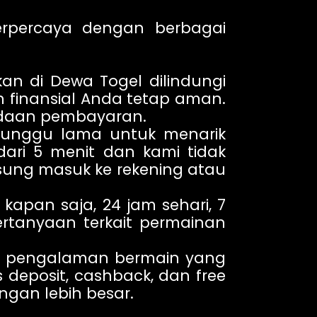
erpercaya dengan berbagai
kan di Dewa Togel dilindungi
an finansial Anda tetap aman.
ndaan pembayaran.
enunggu lama untuk menarik
ari 5 menit dan kami tidak
ung masuk ke rekening atau
apan saja, 24 jam sehari, 7
rtanyaan terkait permainan
n pengalaman bermain yang
deposit, cashback, dan free
gan lebih besar.