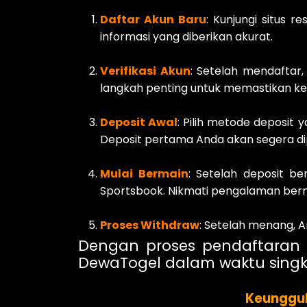
Daftar Akun Baru
: Kunjungi situs 
informasi yang diberikan akurat.
Verifikasi Akun
: Setelah mendaftar,
langkah penting untuk memastikan k
Deposit Awal
: Pilih metode deposit 
Deposit pertama Anda akan segera di
Mulai Bermain
: Setelah deposit be
Sportsbook. Nikmati pengalaman ber
Proses Withdraw
: Setelah menang, A
Dengan proses pendaftaran 
DewaTogel dalam waktu singk
Keunggul