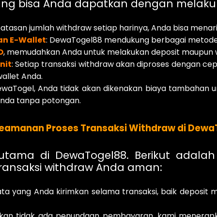
ng bisa Anda dapatkan dengan melakuk
batasan jumlah withdraw setiap harinya, Anda bisa menar
n E-Wallet
: DewaTogel88 mendukung berbagai metode
O
, memudahkan Anda untuk melakukan deposit maupun 
nit
: Setiap transaksi withdraw akan diproses dengan ce
allet Anda.
DewaTogel, Anda tidak akan dikenakan biaya tambahan u
da tanpa potongan.
Keamanan Proses Transaksi Withdraw di Dewa
utama di DewaTogel88. Berikut adala
ransaksi withdraw Anda aman:
ta yang Anda kirimkan selama transaksi, baik deposit 
ikan tidak ada penundaan pembayaran, kami menerapk